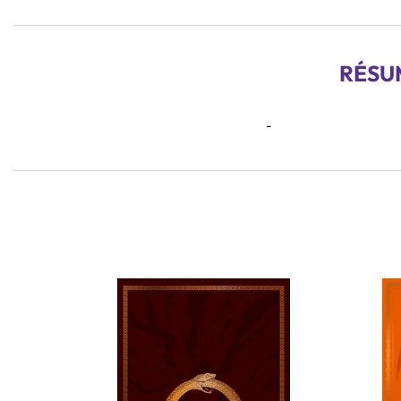
RÉSU
-