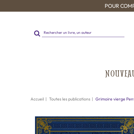
POUR COMP
Rechercher
sur
le
site
NOUVEA
Accueil
Toutes les publications
Grimoire vierge P