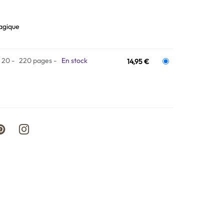
agique
x 20
220 pages
En stock
14,95 €