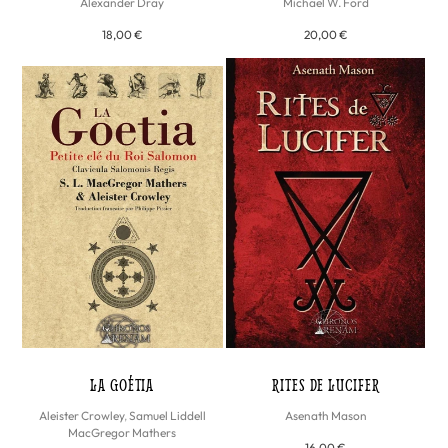
Alexander Dray
Michael W. Ford
18,00 €
20,00 €
LA GOÉTIA
RITES DE LUCIFER
Aleister Crowley
,
Samuel Liddell
Asenath Mason
MacGregor Mathers
16,00 €