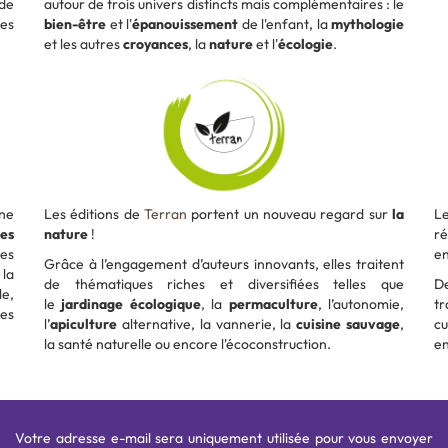
nde
autour de trois univers distincts mais complémentaires : le
les
bien-être
et l'
épanouissement
de l'enfant, la
mythologie
et les autres
croyances
, la
nature
et l'
écologie
.
ine
Les éditions de
Terran
portent un nouveau regard sur
la
L
es
nature
!
r
es
e
Grâce à l’engagement d’auteurs innovants, elles traitent
la
de thématiques riches et diversifiées telles que
D
le,
le
jardinage écologique
, la
permaculture
, l’autonomie,
t
des
l’
apiculture
alternative, la vannerie, la
cuisine sauvage
,
cu
la santé naturelle ou encore l'écoconstruction.
e
Votre adresse e-mail sera uniquement utilisée pour vous envoyer