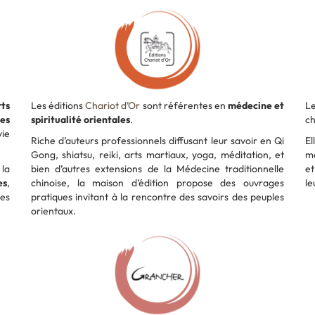
rts
Les éditions
Chariot d’Or
sont référentes en
médecine et
L
des
spiritualité orientales
.
ch
vie
Riche d’auteurs professionnels diffusant leur savoir en Qi
El
Gong, shiatsu, reiki, arts martiaux, yoga, méditation, et
m
 la
bien d’autres extensions de la Médecine traditionnelle
et
es
,
chinoise, la maison d’édition propose des ouvrages
le
des
pratiques invitant à la rencontre des savoirs des peuples
orientaux.