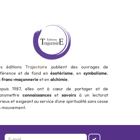
es éditions
Trajectoire
publient des ouvrages de
éférence et de fond en
ésotérisme
, en
symbolisme
,
n
franc-maçonnerie
et en
alchimie
.
epuis 1987, elles ont à cœur de partager et de
ransmettre
connaissances
et
savoirs
à un lectorat
rieux et exigeant au service d’une spiritualité sans cesse
n mouvement.