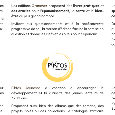
es
Les éditions
Grancher
proposent des
livres pratiques
et
L
rs.
des oracles
pour l’
épanouissement
, la
santé
et le
bien-
sp
être
du plus grand nombre.
c
 la
ste
Invitant aux questionnements et à la redécouverte
Da
ux,
progressive de soi, la maison d’édition facilite la remise en
ou
question et donne les clefs et les outils pour s’épanouir.
pr
pl
co
ur
Piktos Jeunesse
a vocation à encourager le
Le
ces
développement et la curiosité des jeunes lecteurs de
d
3 à 12 ans.
ré
P
 en
Proposant aussi bien des albums que des romans, des
Sp
ge,
projets isolés ou des collections, le catalogue s’articule