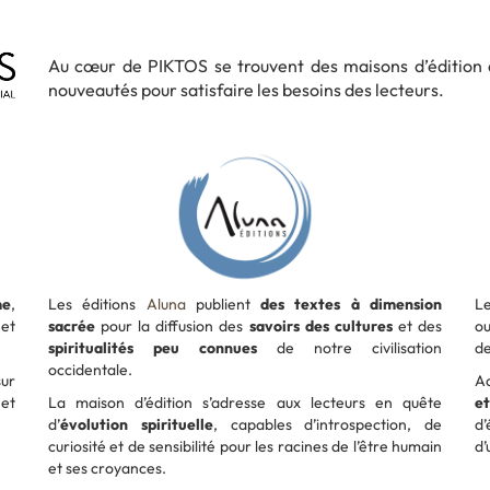
Au cœur de PIKTOS se trouvent des maisons d’édition a
nouveautés pour satisfaire les besoins des lecteurs.
me
,
Les éditions
Aluna
publient
des textes à dimension
L
 et
sacrée
pour la diffusion des
savoirs des cultures
et des
o
spiritualités peu connues
de notre civilisation
de
occidentale.
sur
Ad
et
La maison d’édition s’adresse aux lecteurs en quête
et
d’
évolution spirituelle
, capables d’introspection, de
d’
curiosité et de sensibilité pour les racines de l’être humain
d’
et ses croyances.