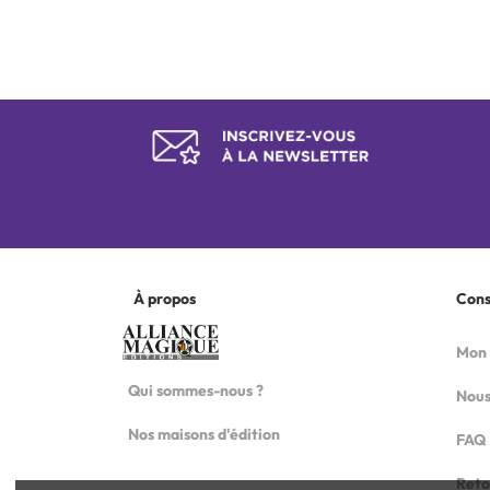
À propos
Con
Mon
Qui sommes-nous ?
Nous
Nos maisons d'édition
FAQ
Reto