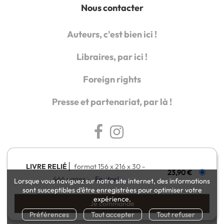
Nous contacter
Auteurs, c'est bien ici !
Libraires, par ici !
Foreign rights
Presse et partenariat, par là !
LIVRE RELIÉ
format 156 x 216 x 30
23,90 €
466 pages
En stock
Lorsque vous naviguez sur notre site internet, des informations
sont susceptibles d'être enregistrées pour optimiser votre
Charte de référencement
Charte de données personnelles
expérience.
Conditions générales d'utilisation
Préférences
Tout accepter
Tout refuser
Conditions générales de vente
Mentions légales