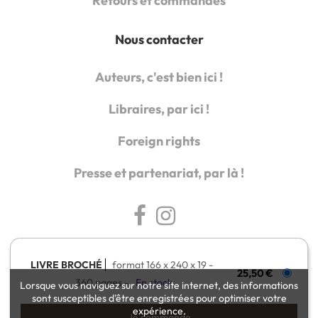
Retours et commandes
Nous contacter
Auteurs, c'est bien ici !
Libraires, par ici !
Foreign rights
Presse et partenariat, par là !
LIVRE BROCHÉ
format 166 x 240 x 19
25,50 €
360 pages
En stock
Lorsque vous naviguez sur notre site internet, des informations
sont susceptibles d'être enregistrées pour optimiser votre
Charte de référencement
Charte de données personnelles
expérience.
Conditions générales d'utilisation