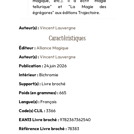
magique, etc.). Il a écrit "Magie
tellurique" et "La Magie des
égrégores" aux éditions Trajectoire.
Auteur(s) :
Vincent Lauvergne
Caractéristiques
Éditeur :
Alliance Magique
Auteur(s) :
Vincent Lauvergne
Publication :
24 juin 2026
Intérieur :
Bichromie
Support(s) :
Livre broché
Poids (en grammes) :
665
Langue(s) :
Français
Code(s) CLIL :
3366
EAN13 Livre broché :
9782367362540
Référence Livre broché :
78383